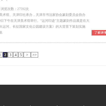
浏览次数：27592次
美术馆、天津印社承办，天津市书法家协会篆刻委员会协办
9日下午在天津美术馆举行。“运河印迹”主题篆刻作品展是在大
大运河、长征国家文化公园建设方案》的大背景下策划实施
名
1
2
3
4
5
>
>>