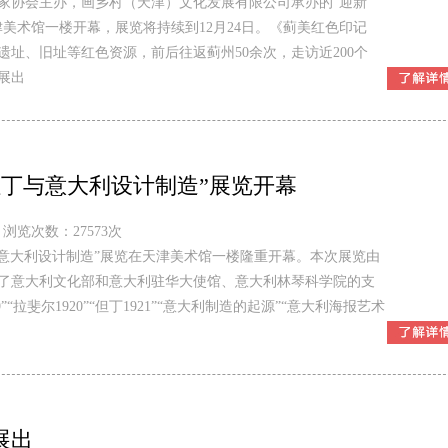
术家协会主办，画乡村（天津）文化发展有限公司承办的“迎新
美术馆一楼开幕，展览将持续到12月24日。《蓟美红色印记
址、旧址等红色资源，前后往返蓟州50余次，走访近200个
展出
丁与意大利设计制造”展览开幕
浏览次数：27573次
与意大利设计制造”展览在天津美术馆一楼隆重开幕。本次展览由
了意大利文化部和意大利驻华大使馆、意大利林琴科学院的支
“拉斐尔1920”“但丁1921”“意大利制造的起源”“意大利海报艺术
展出