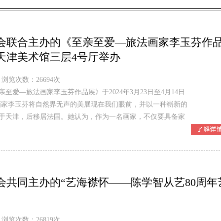
会联合主办的《至亲至爱—旅法画家李玉芬作
日在天津美术馆三层4号厅举办
浏览次数：26694次
爱—旅法画家李玉芬作品展》于2024年3月23日至4月14日
画家李玉芬将自然界无声的美展现在我们眼前，并以一种崭新的
于天津，后移居法国。她认为，作为一名画家，不仅要具备家
共同主办的“艺海襟怀——陈学智从艺80周年
浏览次数：26819次