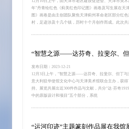
12月10日上午，由天津市老区建设促进会、天津市美
年”丹青绘红色《蓟美红色印记图》画卷及写生展在天津
图》画卷是由主创团队聚焦天津蓟州革命老区部分红色遗
村，足迹涉及十几个镇，历时十个月创作而成。此次共
“智慧之源——达芬奇、拉斐尔、但
发布日期：2023-12-21
12月3日上午，“智慧之源——达芬奇、拉斐尔、但丁
意大利驻华使馆文化中心与天津美术馆联合主办，获得
持。展览共展出近300件作品与文献，共分“达·芬奇1919”
中的原版设计和项目”五个部分，系统
“运河印迹”主题篆刻作品展在我馆