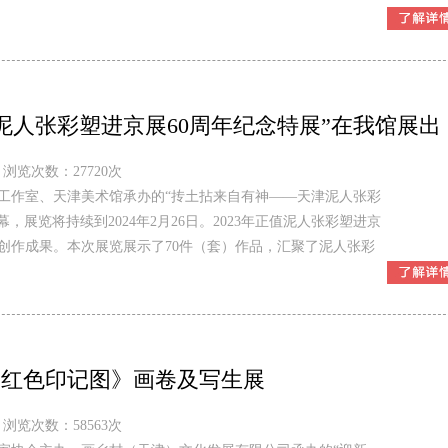
津泥人张彩塑进京展60周年纪念特展”在我馆展出
浏览次数：27720次
塑工作室、天津美术馆承办的“抟土拈来自有神——天津泥人张彩
，展览将持续到2024年2月26日。2023年正值泥人张彩塑进京
创作成果。本次展览展示了70件（套）作品，汇聚了泥人张彩
蓟美红色印记图》画卷及写生展
浏览次数：58563次