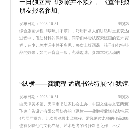
一日独立营《啰嗦并不烦》、《童年照
朋友报名参加。
发布日期：2023-10-31
浏览次
综合版画课程《啰嗦并不烦》，巧用日常人们讲话时重复表达
过程中，借助材料的偶然性，同学们将尝试探索版画的艺术表
程，在少儿美术课中并不多见，每次上版画课，孩子们都特别
品的效果，如同开盲盒一般，充满趣味。参加本次活动的
“纵横——龚鹏程 孟巍书法特展”在我
发布日期：2023-10-31
浏览次
由天津美术馆、天津市书法家协会主办，中国文促会文艺两新
飞达广告设计有限公司协办的《纵横——龚鹏程孟巍书法特展》将于
4号展厅举办。此次展览展出龚鹏程、孟巍两位老师的作品20
也有反映他们文化立场、艺术思考的各抒新意之作，不仅