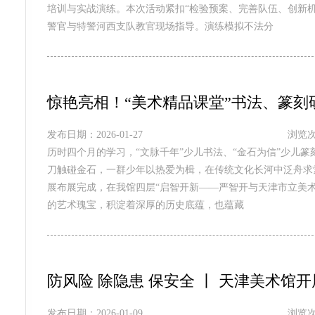
培训与实战演练。本次活动紧扣“检验预案、完善队伍、创新
警官与特警河西支队教官现场指导。演练模拟不法分
惊艳亮相！“美术精品课堂”书法、篆
发布日期：2026-01-27
浏览次
历时四个月的学习，“文脉千年”少儿书法、“金石为信”少儿
刀触碰金石，一群少年以热爱为楫，在传统文化长河中泛舟求索
展布展完成，在我馆四层“启智开新——严智开与天津市立美
的艺术瑰宝，积淀着深厚的历史底蕴，也蕴藏
防风险 除隐患 保安全 丨 天津美术馆
发布日期：2026-01-09
浏览次