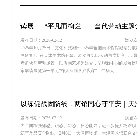
读展 丨 “平凡而绚烂——当代劳动主
发布日期：2026-02-12
浏览次
2025年10月25日，文化和旅游部2025年全国美术馆馆藏
画研究展”在天津美术馆开幕。本次展览以劳动角度切入点，
者群像与劳动场景，以版画艺术为媒介，呈现新中国的发展历
家解读展览第一单元“栉风沐雨夙兴夜寐”。中华人
以练促战固防线，两馆同心守平安｜天
发布日期：2026-02-12
浏览次
为全面增强知恐、识恐、防恐、反恐能力，进一步提升场馆职
筑牢反恐安全防线，2月6日，天津博物馆、天津美术馆联合