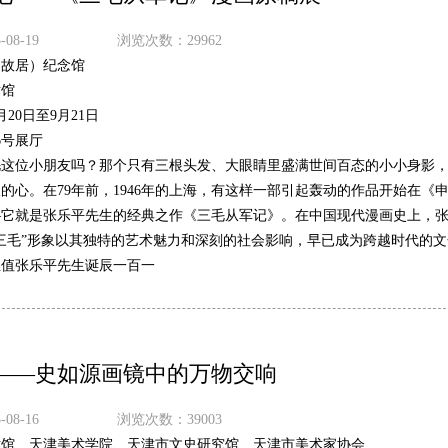
08-19
浏览次数：29962
（故居）纪念馆
术馆
8月20日至9月21日
6号展厅
毛这位小朋友吗？那个只有三根头发、大眼睛里盛满世间百态的小小身影
的心。在79年前，1946年的上海，有这样一部引起轰动的作品开始在《
—它就是张乐平先生的经典之作《三毛从军记》。在中国现代漫画史上，
三毛”形象以其独特的艺术魅力和深刻的社会影响，早已成为跨越时代的文
正值张乐平先生诞辰一百一
——史如源画镜中的万物交响
08-16
浏览次数：39003
术馆、天津美术学院、天津市文史研究馆、天津市美术家协会