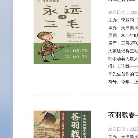
发布日期：2025-
主办：
李叔同
承办：
天津美
展期：
2025年
展厅：
三层5至
大家还记得三
经牵动着无数人
报》上连载—
平先生创作的“
符号。今年，
苍羽载春
发布日期：2025-
主办：
天津美