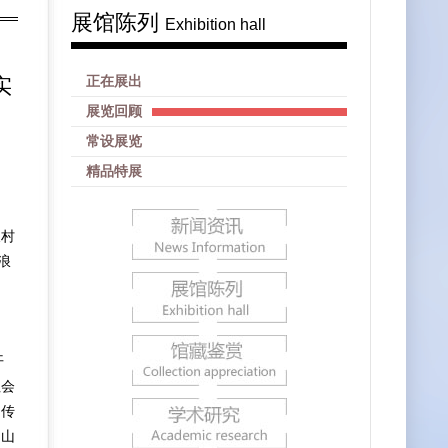
展馆陈列
Exhibition hall
实
正在展出
展览回顾
常设展览
精品特展
农村
浪
开
社会
，传
越山