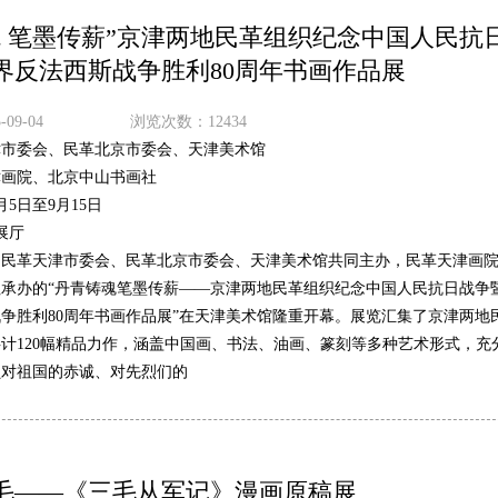
魂 笔墨传薪”京津两地民革组织纪念中国人民抗
界反法西斯战争胜利80周年书画作品展
09-04
浏览次数：12434
津市委会、民革北京市委会、天津美术馆
津画院、北京中山书画社
9月5日至9月15日
展厅
由民革天津市委会、民革北京市委会、天津美术馆共同主办，民革天津画
承办的“丹青铸魂笔墨传薪——京津两地民革组织纪念中国人民抗日战争
争胜利80周年书画作品展”在天津美术馆隆重开幕。展览汇集了京津两地
计120幅精品力作，涵盖中国画、书法、油画、篆刻等多种艺术形式，充
员对祖国的赤诚、对先烈们的
毛——《三毛从军记》漫画原稿展