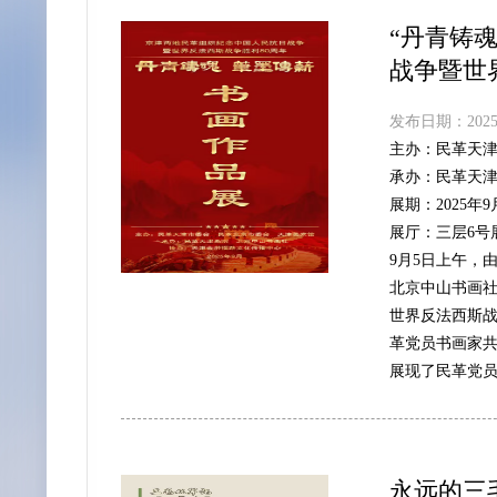
“丹青铸
战争暨世
发布日期：2025-
主办：
民革天
承办：
民革天
展期：
2025年
展厅：
三层6号
9月5日上午，
北京中山书画社
世界反法西斯战
革党员书画家共
展现了民革党
永远的三