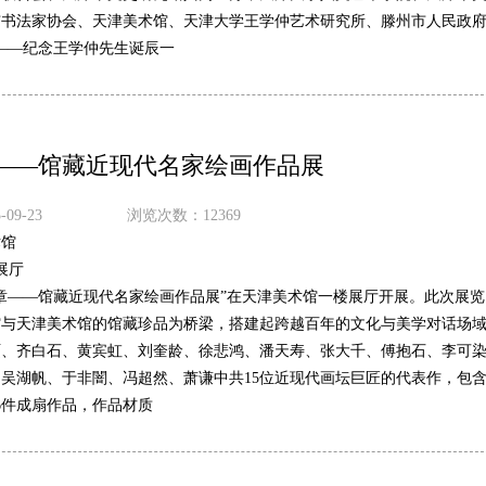
市书法家协会、天津美术馆、天津大学王学仲艺术研究所、滕州市人民政
——纪念王学仲先生诞辰一
——馆藏近现代名家绘画作品展
09-23
浏览次数：12369
术馆
展厅
章——馆藏近现代名家绘画作品展”在天津美术馆一楼展厅开展。此次展览
馆与天津美术馆的馆藏珍品为桥梁，搭建起跨越百年的文化与美学对话场
硕、齐白石、黄宾虹、刘奎龄、徐悲鸿、潘天寿、张大千、傅抱石、李可
吴湖帆、于非闇、冯超然、萧谦中共15位近现代画坛巨匠的代表作，包含
6件成扇作品，作品材质