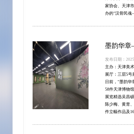
家协会、天津
办的“汉骨民魂
墨韵华章
发布日期：2025-
主办：
天津美
展厅：
三层5号
日前，“墨韵华
58件天津博物
展览精选吴昌
陈少梅、黄胄、
件立幅作品及1