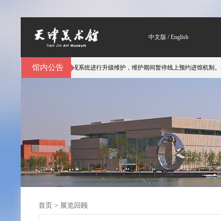
中文版
/
English
馆内公告
自3月6日起对预约参观系统进行升级维护，维护期间暂停线上预约进馆机制。参观
首页
>
展览回顾