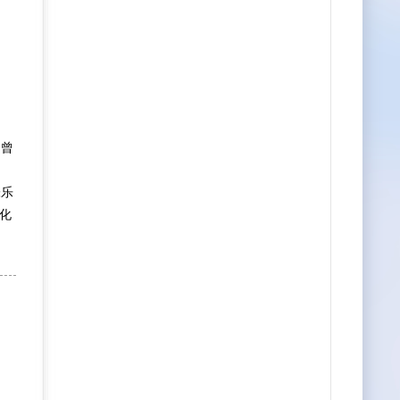
，曾
申
张乐
化