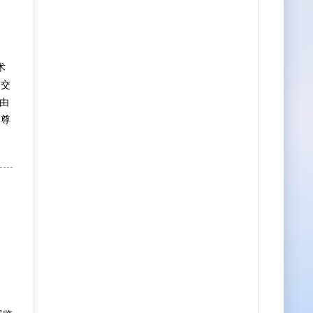
术
物交
由
界尊