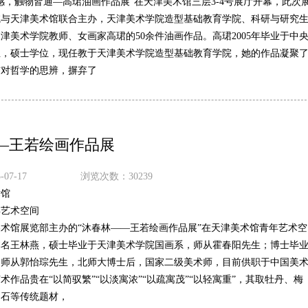
感，触物皆通—高珺油画作品展”在天津美术馆三层3-4号展厅开幕，此次
院与天津美术馆联合主办，天津美术学院造型基础教育学院、科研与研究
津美术学院教师、女画家高珺的50余件油画作品。高珺2005年毕业于中
业，硕士学位，现任教于天津美术学院造型基础教育学院，她的作品凝聚
与对哲学的思辨，摒弃了
—王若绘画作品展
07-17
浏览次数：30239
术馆
年艺术空间
术馆展览部主办的“沐春林——王若绘画作品展”在天津美术馆青年艺术空
本名王林燕，硕士毕业于天津美术学院国画系，师从霍春阳先生；博士毕
，师从郭怡琮先生，北师大博士后，国家二级美术师，目前供职于中国美
术作品贵在“以简驭繁”“以淡寓浓”“以疏寓茂”“以轻寓重”，其取牡丹、梅
湖石等传统题材，