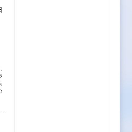
日
院、
暨
民
分