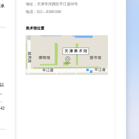
地址：天津市河西区平江道60号
府承
电话：022—83883300
美术馆位置
以
域。
染、
42