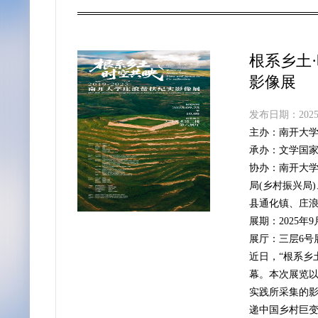
根系乡土·
影像展
发布日期：2025-
主办：
南开大
承办：
文学国家
协办：
南开大
局(乡村振兴局
县通化镇、庄
展期：
2025年
展厅：
三层6号
近日，“根系乡
幕。本次展览以
实践所采集的
递中国乡村巨