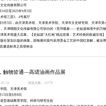
朗文化传媒有限公司
8月16日至2025年9月5日
术馆三层3、4号展厅
16日至9月5日，由天津美术馆、天津美术学院、天津市文史研究馆、天津市美
办，天津晴朗文化传媒有限公司协办的《苍羽载春——史如源画境中的万
津美术馆盛大启幕。【史如源“大红袍”精品首展：艺术经典的权威呈现】
出版社策划出版的画集，因每册封面均采用烫金工艺的中国红装帧，被业
，其遴选标准之高堪称业
，触物皆通—高珺油画作品展
07-31
浏览次数：13779
术学院、天津美术馆
7月15日至8月8日
院造型基础教育学院、科研与研究生处