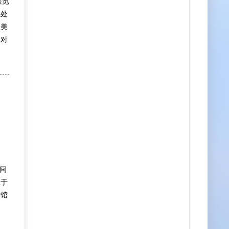
展览
生处
央美
了对
间
业于
术馆