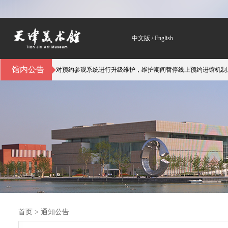
中文版
/
English
馆内公告
馆自3月6日起对预约参观系统进行升级维护，维护期间暂停线上预约进馆机制。参观
首页
>
通知公告