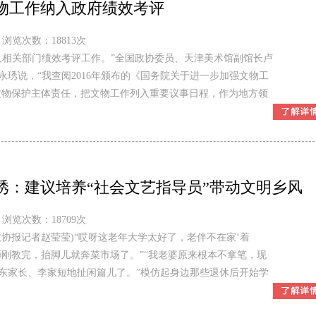
物工作纳入政府绩效考评
浏览次数：18813次
及相关部门绩效考评工作。”全国政协委员、天津美术馆副馆长卢
琇说，“我查阅2016年颁布的《国务院关于进一步加强文物工
文物保护主体责任，把文物工作列入重要议事日程，作为地方领
琇：建议培养“社会文艺指导员”带动文明乡风
浏览次数：18709次
政协报记者赵莹莹)“哎呀这老年大学太好了，老伴不在家‘着
刚教完，抬脚儿就奔菜市场了。”“我老婆原来根本不拿笔，现
东家长、李家短地扯闲篇儿了。”模仿起身边那些退休后开始学