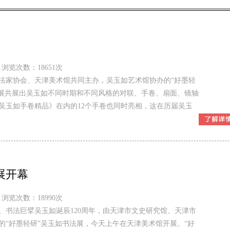
浏览次数：18651次
法家协会、天津美术馆共同主办，吴玉如艺术馆协办的“好墨轻
法展共展出吴玉如不同时期和不同风格的对联、手卷、扇面、镜轴
《吴玉如手卷精品》在内的12个手卷也同时亮相，这在历届吴玉
展开幕
浏览次数：18990次
、书法巨擘吴玉如诞辰120周年，由天津市文史研究馆、天津市
“好墨轻研”吴玉如书法展，今天上午在天津美术馆开展。“好