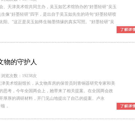
会、天津美术馆共同主办，吴玉如艺术馆协办的“好墨轻研”吴玉
先生像“好墨轻研”四字，是出自于吴玉如先生的诗句“好墨轻研喷
阳。”这正是吴玉如终生翰墨情缘的真实写照。“好墨轻研”吴
文物的守护人
浏览次数：19238次
是天津美术馆副馆长，从文物库房的保管员到青铜器研究专家和美
深的思考，今年全国两会上，她带来了相关提案。在全国两会政
开厚厚的调研材料，开门见山地提出了自己的提案。卢永
考核，