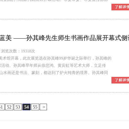
蓝美 ——孙其峰先生师生书画作品展开幕式侧
浏览次数：19318次
美术馆开幕，此次展览选在孙其峰99岁华诞之际举行，孙其峰的
出席活动。孙其峰早年师从徐悲鸿、黄宾虹等艺术大师，立足传
山水画还是书法、篆刻，都达到了炉火纯青的境界。孙其峰同
51
52
53
54
55
>