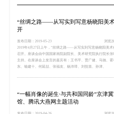
“丝绸之路——从写实到写意杨晓阳美
开
发布日期：2019-05-23
浏览次
2019年4月27日上午，“丝绸之路——从写实到写意杨晓阳
召开。座谈会由中国国家画院副院长、美术研究院执行院长张
主持。在座谈会上发言的嘉宾有：王书平、贾广健、马驰、霍
东、喻建十、何延喆、张福友、杨沛璋、刘悦笛、孙津、
“一幅肖像的诞生·与共和国同龄”京津
馆、腾讯大燕网主题活动
发布日期：2019-04-26
浏览次