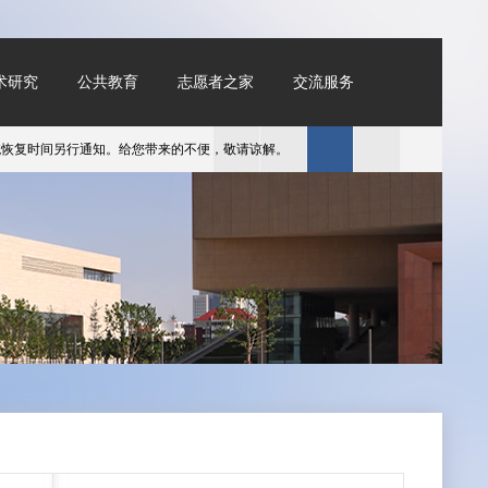
术研究
公共教育
志愿者之家
交流服务
复时间另行通知。给您带来的不便，敬请谅解。
​天津美术馆春节假期开放时间为1月2