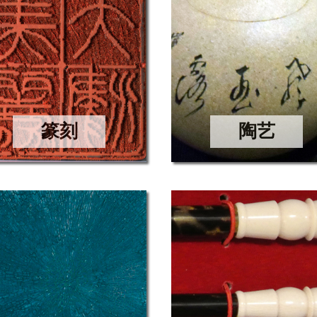
篆刻
陶艺