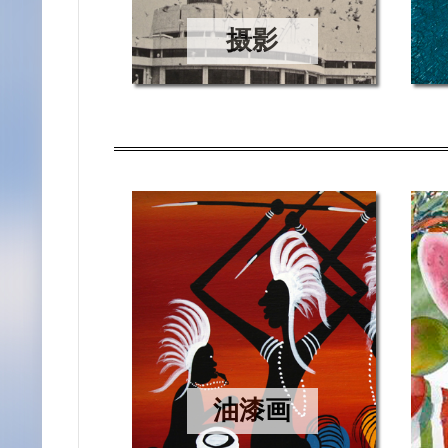
摄影
油漆画