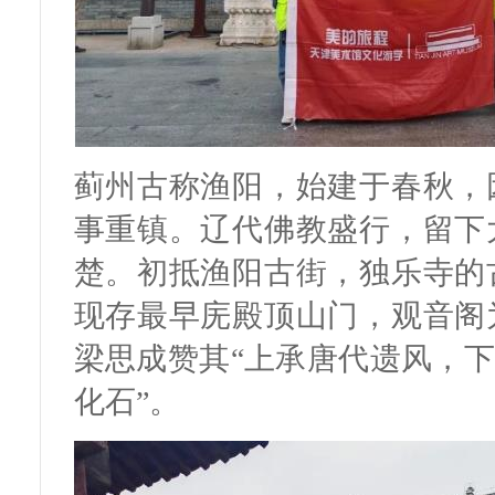
蓟州古称渔阳，始建于春秋，
事重镇。辽代佛教盛行，留下
楚。初抵渔阳古街，独乐寺的
现存最早庑殿顶山门，观音阁
梁思成赞其“上承唐代遗风，下
化石”。