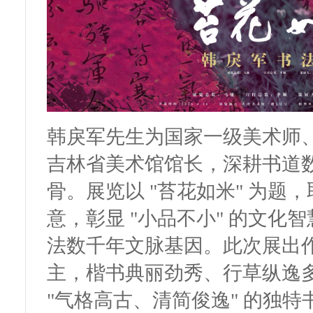
韩戾军先生为国家一级美术师
吉林省美术馆馆长，深耕书道
骨。展览以 "苔花如米" 为题，
意，彰显 "小品不小" 的文
法数千年文脉基因。此次展出
主，楷书典丽劲秀、行草纵逸
"气格高古、清简俊逸" 的独特