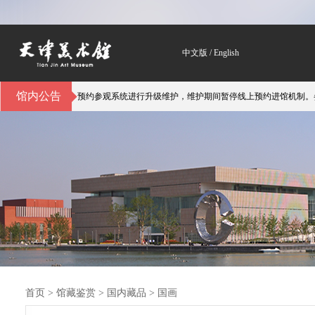
中文版
/
English
馆内公告
馆自3月6日起对预约参观系统进行升级维护，维护期间暂停线上预约进馆机制。参
首页
>
馆藏鉴赏
>
国内藏品 > 国画