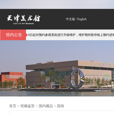
中文版
/
English
馆内公告
天津美术馆自3月6日起对预约参观系统进行升级维护，维护期间暂停线上预约进馆
首页
>
馆藏鉴赏
>
国内藏品 > 国画