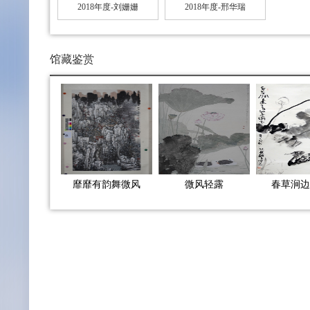
2018年度-刘姗姗
2018年度-邢华瑞
馆藏鉴赏
靡靡有韵舞微风
微风轻露
春草涧边