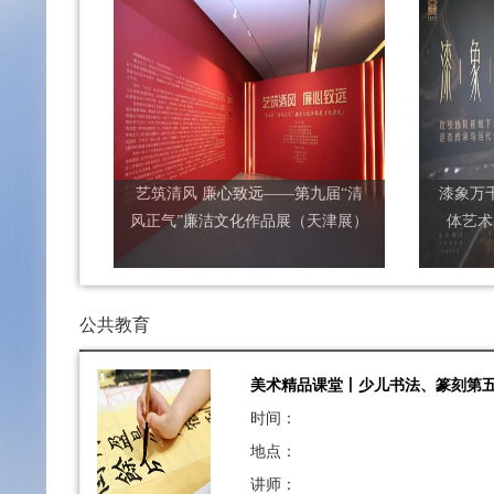
艺筑清风 廉心致远——第九届“清
漆象万
风正气”廉洁文化作品展（天津展）
体艺术
公共教育
美术精品课堂丨少儿书法、篆刻第
时间：
地点：
讲师：