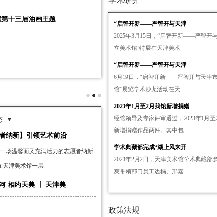
学术研究
馆第十三届油画主题
“启智开新——严智开与天津
2025年3月15日，“启智开新——严智开
立美术馆”特展在天津美术
“启智开新——严智开与天津
6月19日，“启智开新——严智开与天津
馆”展览学术沙龙活动在天
2023年1月至2月我馆新增捐赠
经馆领导及专家评审通过，2023年1月至
态
新增捐赠作品两件。其中包
者纳新】引领艺术前沿
学术典藏部完成“湖上风来开
日，一场温馨而又充满活力的志愿者纳新
2023年2月2日，天津美术馆学术典藏部
在天津美术馆一层
爽带领部门员工边楠、邢嘉
河 相约天美 丨 天津美
政策法规