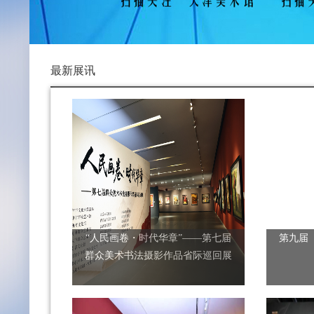
最新展讯
“人民画卷・时代华章”——第七届
第九届
群众美术书法摄影作品省际巡回展