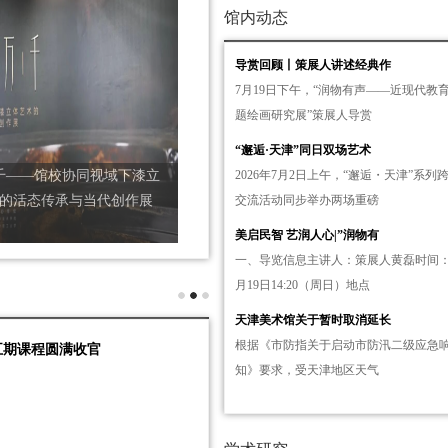
馆内动态
导赏回顾丨策展人讲述经典作
7月19日下午，“润物有声——近现代教
题绘画研究展”策展人导赏
“邂逅·天津”同日双场艺术
千——馆校协同视域下漆立
2026年7月2日上午，“邂逅・天津”系列
的活态传承与当代创作展
交流活动同步举办两场重磅
美启民智 艺润人心|”润物有
一、导览信息主讲人：策展人黄磊时间：2
月19日14:20（周日）地点
天津美术馆关于暂时取消延长
根据《市防指关于启动市防汛二级应急
五期课程圆满收官
知》要求，受天津地区天气