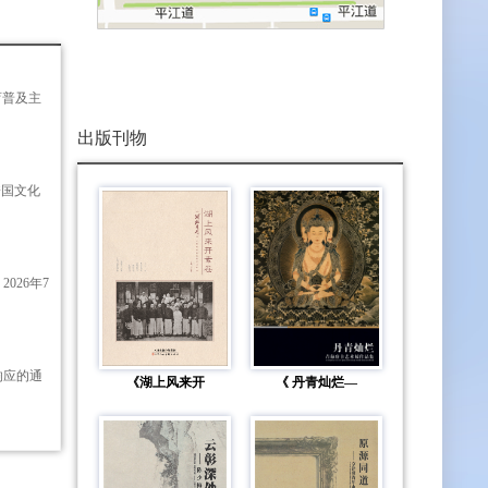
育普及主
出版刊物
跨国文化
026年7
响应的通
《湖上风来开
《 丹青灿烂—