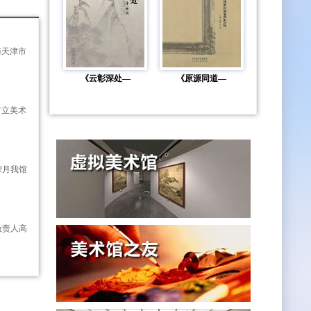
与天津市
《云彰深处—
《原源同道—
市立美术
2月我馆
负责人高