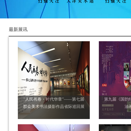
最新展讯
“人民画卷・时代华章”——第七届
第九届《国韵
群众美术书法摄影作品省际巡回展
油