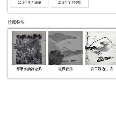
2018年度-刘姗姗
2018年度-邢华瑞
馆藏鉴赏
靡靡有韵舞微风
微风轻露
春草涧边生 春