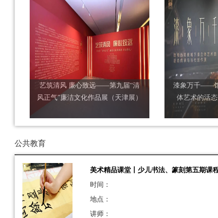
艺筑清风 廉心致远——第九届“清
漆象万千——
风正气”廉洁文化作品展（天津展）
体艺术的活态
公共教育
美术精品课堂丨少儿书法、篆刻第五期课
时间：
地点：
讲师：